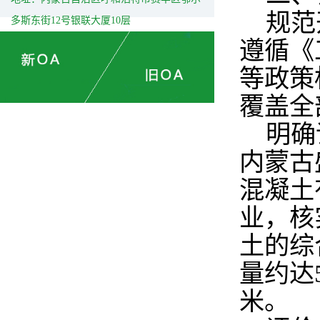
规范
多斯东街12号银联大厦10层
遵循《
等政策
覆盖全
明确
内蒙古
混凝土
业，核
土的综
量约达
米。