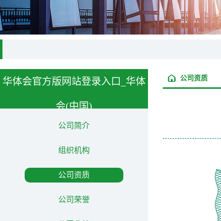
公司资质
华体会官方版网站登录入口_华体
会(中国)
About us
公司简介
组织机构
公司资质
公司荣誉