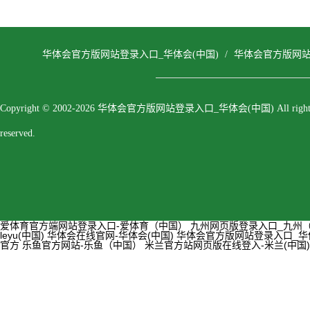
华体会官方版网站登录入口_华体会(中国)
/
华体会官方版网站
Copyright © 2002-2026 华体会官方版网站登录入口_华体会(中国) All right
reserved.
爱体育官方端网站登录入口-爱体育（中国）
九州网页版登录入口_九州
leyu(中国)
华体会在线官网-华体会(中国)
华体会官方版网站登录入口_华体
官方
乐鱼官方网站-乐鱼（中国）
米兰官方站网页版在线登入-米兰(中国)