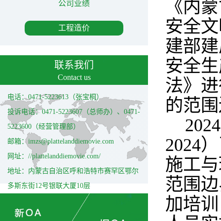
《内蒙
公司业绩
安全文
工程造价
建部建
安全生
联系我们
Contact us
法》进
电话：0471-5223613（张宝桐）
的范围
投诉电话：0471-5223607（总师办）、0471-
2024
5223600（经营管理部）
202
邮箱：imzs@plattelanddiemovie.com
网址：//plattelanddiemovie.com/
施工与
地址：内蒙古自治区呼和浩特市赛罕区鄂尔
范围边
多斯东街12号银联大厦10层
加培训