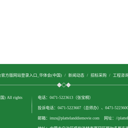
会官方版网站登录入口_华体会(中国)
/
新闻动态
/
招标采购
/
工程咨
All rights
电话：0471-5223613（张宝桐）
投诉电话：0471-5223607（总师办）、0471-522
邮箱：imzs@plattelanddiemovie.com 网址：//plattela