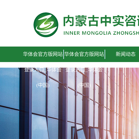
华体会官方版网站登录入口_华体会(中国)
华体会官方版网站
华体会官方版网站
新闻动态
登录入口_华体会
登录入口_华体会
(中国)
(中国)