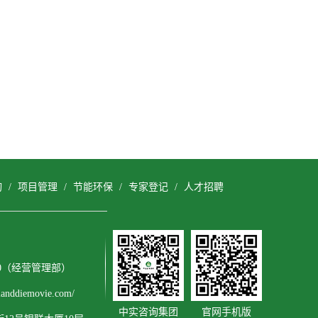
询
/
项目管理
/
节能环保
/
专家登记
/
人才招聘
3600（经营管理部）
nddiemovie.com/
中实咨询集团
官网手机版