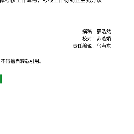
体考核工作流畅，考核工作得到业主充分认
撰稿：薛浩然
校对：苏燕娟
责任编辑：乌海东
，不得擅自转载引用。