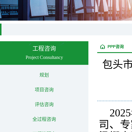
PPP咨询
工程咨询
Project Consultancy
包头市
规划
项目咨询
评估咨询
20
全过程咨询
司、专