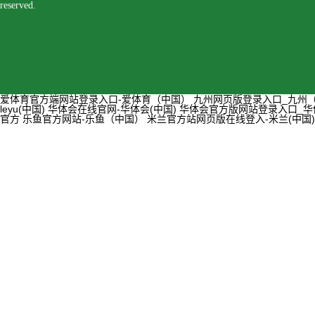
reserved.
爱体育官方端网站登录入口-爱体育（中国）
九州网页版登录入口_九州
leyu(中国)
华体会在线官网-华体会(中国)
华体会官方版网站登录入口_华体
官方
乐鱼官方网站-乐鱼（中国）
米兰官方站网页版在线登入-米兰(中国)