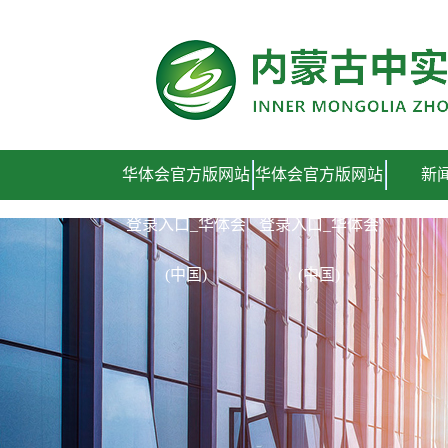
华体会官方版网站登录入口_华体会(中国)
华体会官方版网站
华体会官方版网站
新
登录入口_华体会
登录入口_华体会
(中国)
(中国)