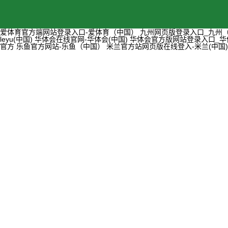
爱体育官方端网站登录入口-爱体育（中国）
九州网页版登录入口_九州
leyu(中国)
华体会在线官网-华体会(中国)
华体会官方版网站登录入口_华体
官方
乐鱼官方网站-乐鱼（中国）
米兰官方站网页版在线登入-米兰(中国)