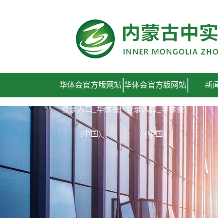
华体会官方版网站登录入口_华体会(中国)
华体会官方版网站
华体会官方版网站
新
登录入口_华体会
登录入口_华体会
(中国)
(中国)