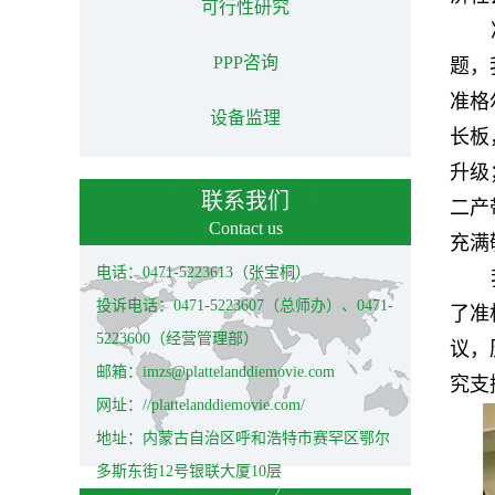
可行性研究
PPP咨询
题，
准格
设备监理
长板
升级
联系我们
二产
Contact us
充满
电话：0471-5223613（张宝桐）
投诉电话：0471-5223607（总师办）、0471-
了准
5223600（经营管理部）
议，
邮箱：imzs@plattelanddiemovie.com
究支
网址：//plattelanddiemovie.com/
地址：内蒙古自治区呼和浩特市赛罕区鄂尔
多斯东街12号银联大厦10层