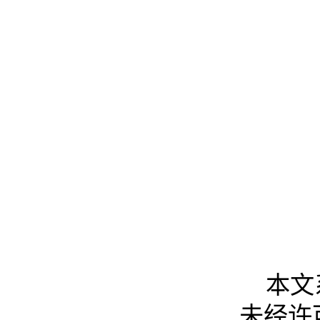
本文
未经许