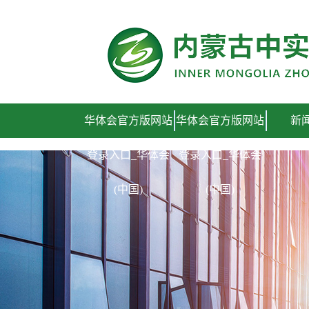
华体会官方版网站登录入口_华体会(中国)
华体会官方版网站
华体会官方版网站
新
登录入口_华体会
登录入口_华体会
(中国)
(中国)