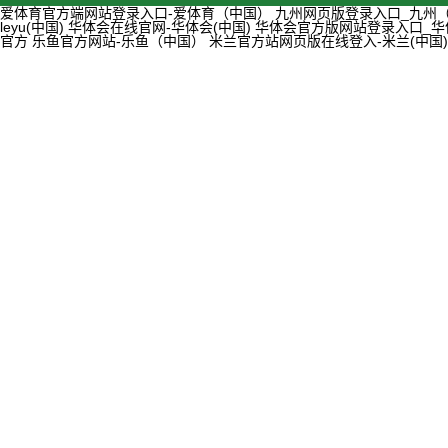
爱体育官方端网站登录入口-爱体育（中国）
九州网页版登录入口_九州
leyu(中国)
华体会在线官网-华体会(中国)
华体会官方版网站登录入口_华体
官方
乐鱼官方网站-乐鱼（中国）
米兰官方站网页版在线登入-米兰(中国)