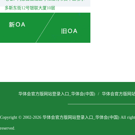
多斯东街12号银联大厦10层
华体会官方版网站登录入口_华体会(中国)
/
华体会官方版网站
Copyright © 2002-2026 华体会官方版网站登录入口_华体会(中国) All right
reserved.