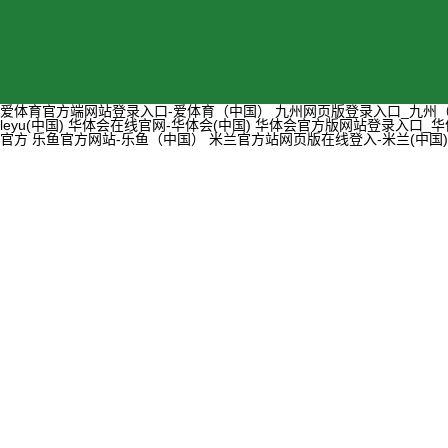
爱体育官方端网站登录入口-爱体育（中国）
九州网页版登录入口_九州
leyu(中国)
华体会在线官网-华体会(中国)
华体会官方版网站登录入口_华体
官方
乐鱼官方网站-乐鱼（中国）
米兰官方站网页版在线登入-米兰(中国)